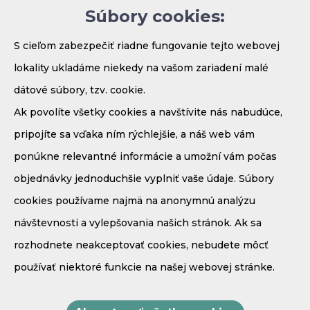
Súbory cookies:
Parkovanie
S cieľom zabezpečiť riadne fungovanie tejto webovej
lokality ukladáme niekedy na vašom zariadení malé
dátové súbory, tzv. cookie.
Ak povolíte všetky cookies a navštívite nás nabudúce,
pripojíte sa vďaka ním rýchlejšie, a náš web vám
ponúkne relevantné informácie a umožní vám počas
objednávky jednoduchšie vyplniť vaše údaje. Súbory
Demänová - Bodice 41
cookies používame najmä na anonymnú analýzu
031 01 Liptovský Mikuláš
návštevnosti a vylepšovania našich stránok. Ak sa
Mobil:
+421 908 910 171
rozhodnete neakceptovať cookies, nebudete môcť
E-mail:
recepcia@penzionmaria.eu
používať niektoré funkcie na našej webovej stránke.
GPS súradnice:
N
49,0614
E
19,5766