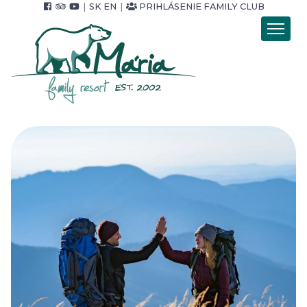
|
SK
EN
|
PRIHLÁSENIE FAMILY CLUB
Úvod
Ubytovanie
Stravovanie
Wellness
Pobytové balíky
Cenník
Foto & video
Okolie & služby
Pre Firmy
Kontakt