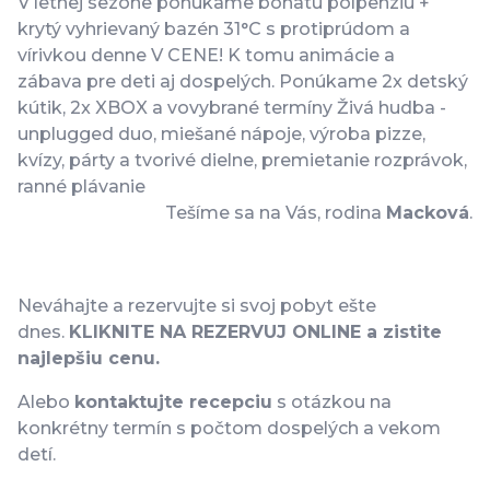
V letnej sezóne ponúkame bohatú polpenziu +
krytý vyhrievaný bazén 31°C s protiprúdom a
vírivkou denne V CENE! K tomu animácie a
zábava pre deti aj dospelých. Ponúkame 2x detský
kútik, 2x XBOX a vovybrané termíny Živá hudba -
unplugged duo, miešané nápoje, výroba pizze,
kvízy, párty a tvorivé dielne, premietanie rozprávok,
ranné plávanie
Tešíme sa na Vás, rodina
Macková
.
Neváhajte a rezervujte si svoj pobyt ešte
dnes.
KLIKNITE NA REZERVUJ ONLINE a zistite
najlepšiu cenu.
Alebo
kontaktujte recepciu
s otázkou na
konkrétny termín s počtom dospelých a vekom
detí.