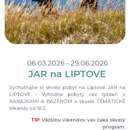
Cookies
Ochrana osobných údajov
Všeobecné obchodné podmienky
Blog
Faq
Parkovanie
06.03.2026 - 29.06.2026
JAR na LIPTOVE
Vychutnajte si skvelý pobyt na Liptove. JAR na
LIPTOVE - Výhodné pobyty cez týždeň s
RAŇAJKAMI A BAZÉNOM a skvelé TÉMATICKÉ
Víkendy od 18.3.
TIP:
Väčšinu víkendov vás čaká skvelý
program.