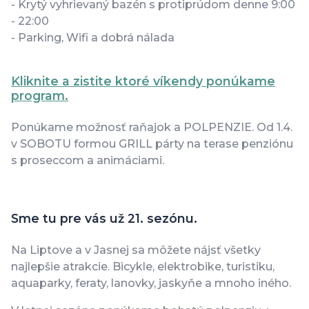
- Krytý vyhrievaný bazén s protiprúdom denne 9:00
- 22:00
- Parking, Wifi a dobrá nálada
Kliknite a zistite ktoré víkendy ponúkame
program.
Ponúkame možnosť raňajok a POLPENZIE. Od 1.4.
v SOBOTU formou GRILL párty na terase penziónu
s proseccom a animáciami.
Sme tu pre vás už 21. sezónu.
Na Liptove a v Jasnej sa môžete nájsť všetky
najlepšie atrakcie. Bicykle, elektrobike, turistiku,
aquaparky, feraty, lanovky, jaskyňe a mnoho iného.