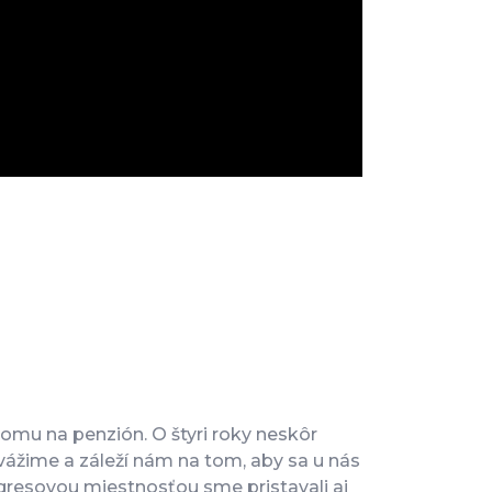
domu na penzión. O štyri roky neskôr
ážime a záleží nám na tom, aby sa u nás
ongresovou miestnosťou sme pristavali aj