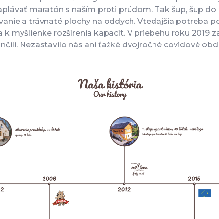
aplávať maratón s naším proti prúdom. Tak šup, šup do p
kovanie a trávnaté plochy na oddych. Vtedajšia potreba 
la k myšlienke rozšírenia kapacít. V priebehu roku 201
čili. Nezastavilo nás ani ťažké dvojročné covidové ob