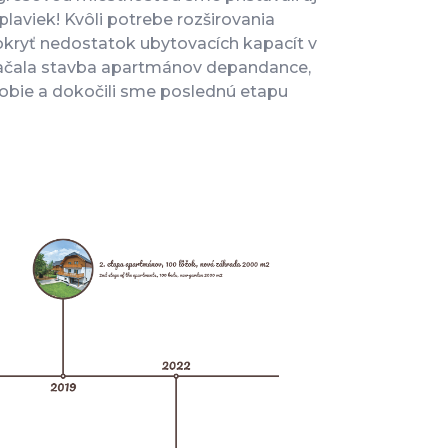
laviek! Kvôli potrebe rozširovania
pokryť nedostatok ubytovacích kapacít v
9 začala stavba apartmánov depandance,
dobie a dokočili sme poslednú etapu