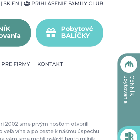
|
SK
EN
|
PRIHLÁSENIE FAMILY CLUB
NÍK
Pobytové
ovania
BALÍČKY
PRE FIRMY
KONTAKT
ubytovania
CENNÍK
bri 2002 sme prvým hosťom otvorili
lo veľa vína a po ceste k nášmu úspechu
aka vám sme mohli osláviť tento míľnik.