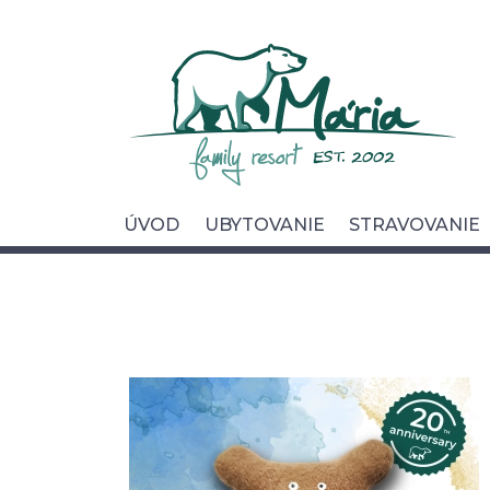
Úvod
Ubytovanie
Stravovanie
Wellness
ÚVOD
UBYTOVANIE
STRAVOVANIE
Foto & video
Okolie & služby
Pre Firmy
Kontakt
Cookies
Ochrana osobných údajov
Všeobecné obchod