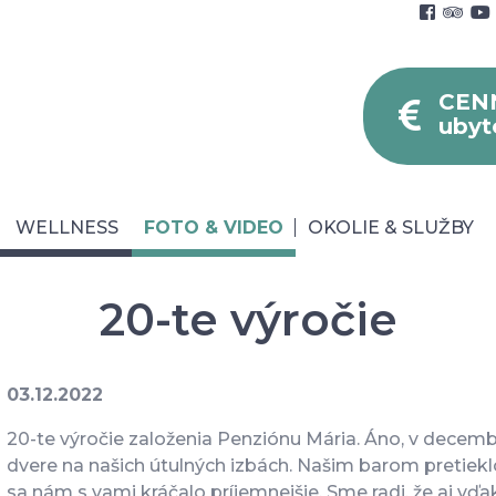
CEN
ubyt
WELLNESS
FOTO & VIDEO
OKOLIE & SLUŽBY
20-te výročie
03.12.2022
né podmienky
Blog
Faq
Parkovanie
20-te výročie založenia Penziónu Mária. Áno, v decem
dvere na našich útulných izbách. Našim barom pretiek
sa nám s vami kráčalo príjemnejšie. Sme radi, že aj vď