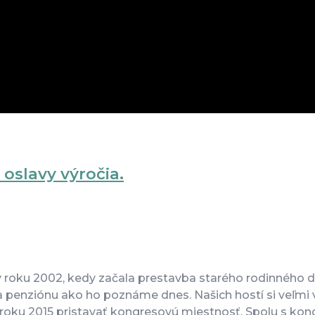
oslavy výročia.
 v roku 2002, kedy začala prestavba starého rodinného 
penziónu ako ho poznáme dnes. Našich hostí si veľmi v
li v roku 2015 pristavať kongresovú miestnosť. Spolu s k