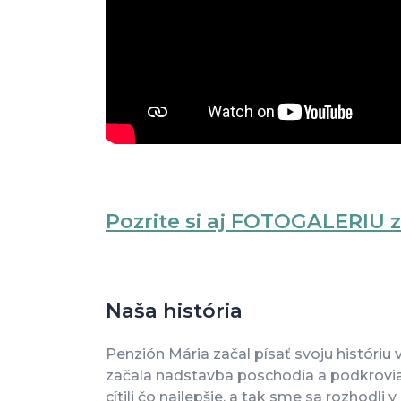
Pozrite si aj FOTOGALERIU z 
Naša história
Penzión Mária začal písať svoju históriu
začala nadstavba poschodia a podkrovia 
cítili čo najlepšie, a tak sme sa rozhod