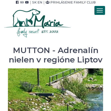
|
SK
EN
|
PRIHLÁSENIE FAMILY CLUB
Úvod
Ubytovanie
Stravovanie
Wellness
MUTTON - Adrenalín
Pobytové balíky
nielen v regióne Liptov
Cenník
Foto & video
Okolie & služby
Pre Firmy
Kontakt