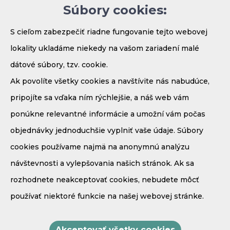
Súbory cookies:
Parkovanie
S cieľom zabezpečiť riadne fungovanie tejto webovej
lokality ukladáme niekedy na vašom zariadení malé
dátové súbory, tzv. cookie.
Ak povolíte všetky cookies a navštívite nás nabudúce,
pripojíte sa vďaka ním rýchlejšie, a náš web vám
ponúkne relevantné informácie a umožní vám počas
objednávky jednoduchšie vyplniť vaše údaje. Súbory
Demänová - Bodice 41
cookies používame najmä na anonymnú analýzu
031 01 Liptovský Mikuláš
návštevnosti a vylepšovania našich stránok. Ak sa
Mobil:
+421 908 910 171
rozhodnete neakceptovať cookies, nebudete môcť
E-mail:
recepcia@penzionmaria.eu
používať niektoré funkcie na našej webovej stránke.
GPS súradnice:
N
49,0614
E
19,5766
Akceptovať všetky cookies