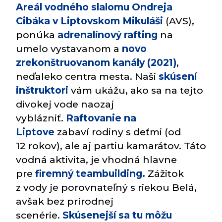
Areál vodného slalomu Ondreja
Cibáka v Liptovskom Mikuláši
(AVS),
ponúka
adrenalínový rafting
na
umelo vystavanom a
novo
zrekonštruovanom kanály (2021)
,
neďaleko centra mesta. Naši
skúsení
inštruktori
vám ukážu, ako sa na tejto
divokej vode naozaj
vyblázniť.
Raftovanie na
Liptove
zabaví rodiny s deťmi (od
12 rokov), ale aj partiu kamarátov. Táto
vodná aktivita, je vhodná hlavne
pre
firemný teambuilding.
Zážitok
z vody je porovnateľný s riekou Belá,
avšak bez prírodnej
scenérie.
Skúsenejší sa tu môžu