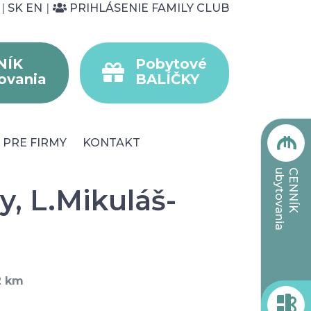
|
SK
EN
|
PRIHLÁSENIE FAMILY CLUB
NÍK
Pobytové
ovania
BALÍČKY
PRE FIRMY
KONTAKT
ubytovania
CENNÍK
y, L.Mikuláš-
2 km