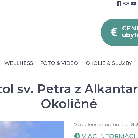
CEN
ubyt
WELLNESS
FOTO & VIDEO
OKOLIE & SLUŽBY
ol sv. Petra z Alkantar
Okoličné
né podmienky
Blog
Faq
Parkovanie
Vzdialenosť od hotela:
8,
VIAC INFORMÁCIÍ