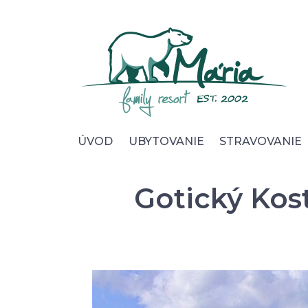
Úvod
Ubytovanie
Stravovanie
Wellness
ÚVOD
UBYTOVANIE
STRAVOVANIE
Foto & video
Okolie & služby
Gotický Kost
Pre Firmy
Kontakt
Cookies
Ochrana osobných údajov
Všeobecné obchod