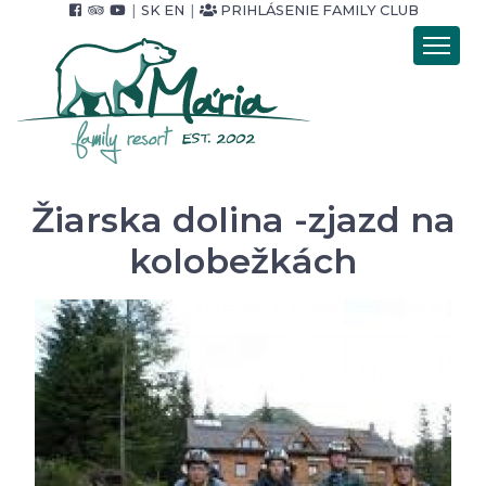
|
SK
EN
|
PRIHLÁSENIE FAMILY CLUB
Úvod
Ubytovanie
Stravovanie
Wellness
Žiarska dolina -zjazd na
Pobytové balíky
kolobežkách
Cenník
Foto & video
Okolie & služby
Pre Firmy
Kontakt