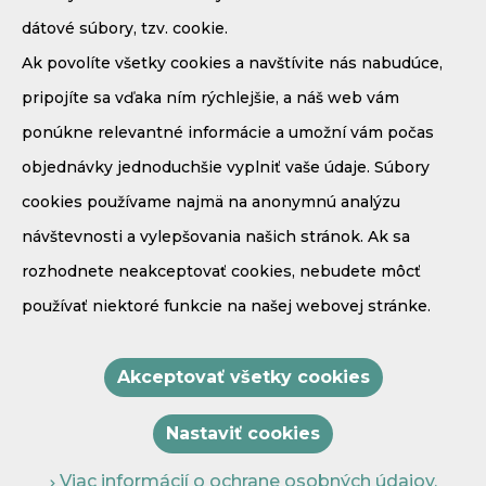
dátové súbory, tzv. cookie.
Ak povolíte všetky cookies a navštívite nás nabudúce,
pripojíte sa vďaka ním rýchlejšie, a náš web vám
ponúkne relevantné informácie a umožní vám počas
objednávky jednoduchšie vyplniť vaše údaje. Súbory
Demänová - Bodice 41
cookies používame najmä na anonymnú analýzu
031 01 Liptovský Mikuláš
návštevnosti a vylepšovania našich stránok. Ak sa
Mobil:
+421 908 910 171
rozhodnete neakceptovať cookies, nebudete môcť
E-mail:
recepcia@penzionmaria.eu
používať niektoré funkcie na našej webovej stránke.
GPS súradnice:
N
49,0614
E
19,5766
Akceptovať všetky cookies
Nastaviť cookies
Copyright Penzión Mária **** © 2021
Viac informácií o ochrane osobných údajov.