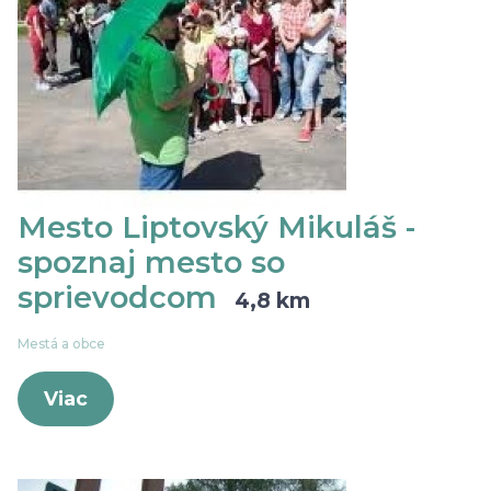
Mesto Liptovský Mikuláš -
spoznaj mesto so
sprievodcom
4,8 km
Mestá a obce
Viac