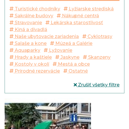
Turistické chodníky
Lyžiarske strediská
Sakrálne budovy
Nákupné centrá
Stravovanie
Lekárska starostlivosť
Kiná a divadlá
Naše ubytovacie zariadenia
Cyklotrasy
Salaše a kone
Múzeá a Galérie
Aquaparky
Lyžovanie
Hrady a kaštiele
Jaskyne
Skanzeny
Kostoly v okolí
Mestá a obce
Prírodné rezervácie
Ostatné
Zrušiť všetky filtre