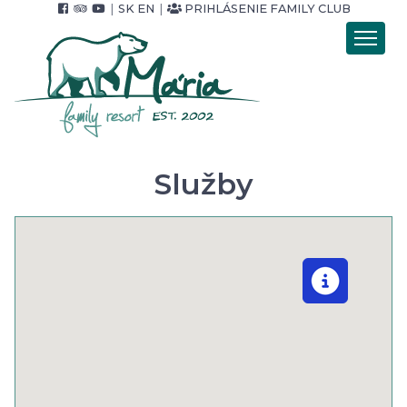
|
SK
EN
|
PRIHLÁSENIE FAMILY CLUB
Úvod
Ubytovanie
Stravovanie
Wellness
Služby
Pobytové balíky
Cenník
Foto & video
Okolie & služby
Pre Firmy
Kontakt