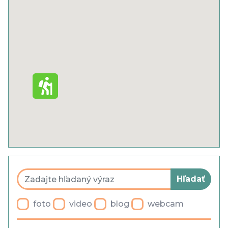
Cookies
Ochrana osobných údajov
Všeobecné obchodné podmienky
Blog
Faq
Parkovanie
foto
video
blog
webcam