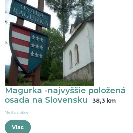
Magurka -najvyššie položená
osada na Slovensku
38,3 km
Mestá a obce
Viac