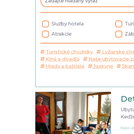
Služby hotela
Tur
Atrakcie
Záb
Turistické chodníky
Lyžiarske str
Kiná a divadlá
Naše ubytovacie z
Hrady a kaštiele
Jaskyne
Skan
De
Ubytu
Keďže
Naše ub