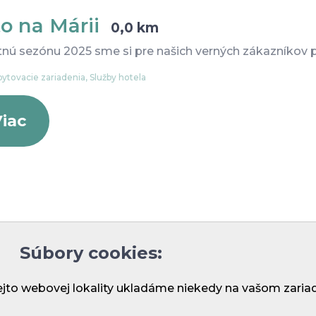
o na Márii
0,0 km
tnú sezónu 2025 sme si pre našich verných zákazníkov pr
ytovacie zariadenia, Služby hotela
iac
a osobných údajov
Všeobecné obchodné podmienky
Blog
Súbory cookies:
ejto webovej lokality ukladáme niekedy na vašom zaria