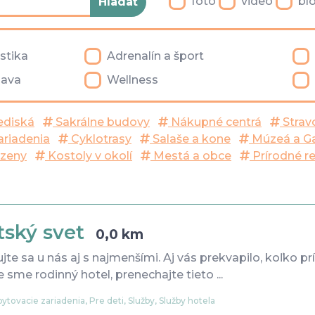
foto
video
bl
istika
Adrenalín a šport
ava
Wellness
ediská
Sakrálne budovy
Nákupné centrá
Strav
ariadenia
Cyklotrasy
Salaše a kone
Múzeá a Ga
zeny
Kostoly v okolí
Mestá a obce
Prírodné r
tský svet
0,0 km
jte sa u nás aj s najmenšími. Aj vás prekvapilo, koľko pr
 sme rodinný hotel, prenechajte tieto ...
ytovacie zariadenia, Pre deti, Služby, Služby hotela