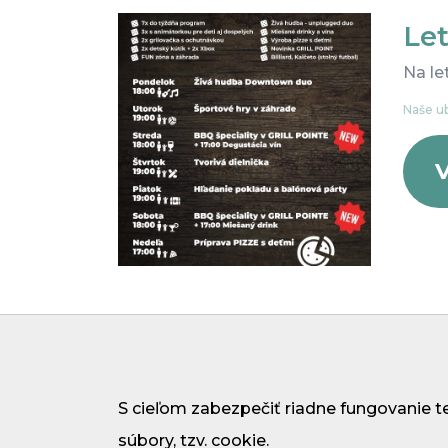
Let
Na le
Naše ub
V
Cookies
Ochran
S cieľom zabezpečiť riadne fungovanie t
súbory, tzv. cookie.