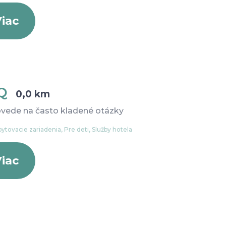
iac
AQ
0,0 km
vede na často kladené otázky
ytovacie zariadenia, Pre deti, Služby hotela
iac