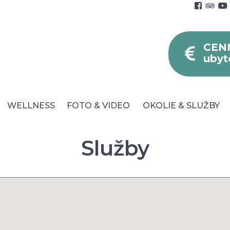
CEN
ubyt
WELLNESS
FOTO & VIDEO
OKOLIE & SLUŽBY
Služby
né podmienky
Blog
Faq
Parkovanie