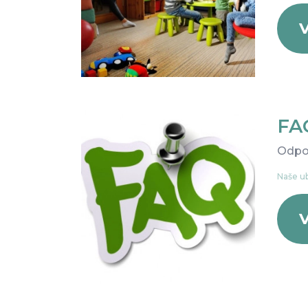
V
F
Odpo
Naše ub
V