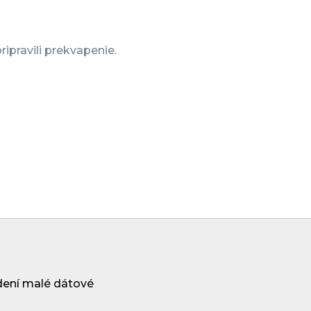
ipravili prekvapenie.
Faq
Parkovanie
dení malé dátové