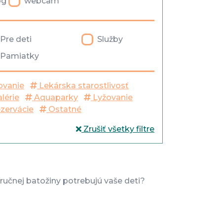
og
webcam
Pre deti
Služby
Pamiatky
ovanie
Lekárska starostlivosť
lérie
Aquaparky
Lyžovanie
ezervácie
Ostatné
Zrušiť všetky filtre
íručnej batožiny potrebujú vaše deti?