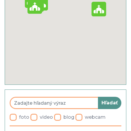
Cookies
Ochrana osobných údajov
Všeobecné obchodné podmienky
Blog
Faq
Parkovanie
foto
video
blog
webcam