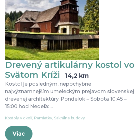
Drevený artikulárny kostol vo
Svätom Kríži
14,2 km
Kostol je posledným, nepochybne
najvýznamnejším umeleckým prejavom slovenskej
drevenej architektúry. Pondelok – Sobota 10:45 –
15:00 hod Nedeľa: ...
Kostoly v okolí, Pamiatky, Sakrálne budovy
Viac