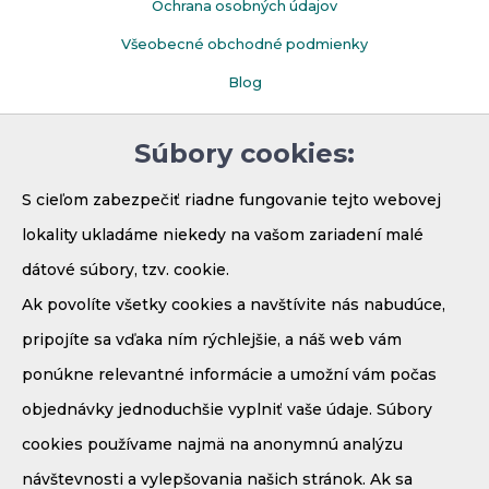
Ochrana osobných údajov
Všeobecné obchodné podmienky
Blog
Faq
Súbory cookies:
Parkovanie
S cieľom zabezpečiť riadne fungovanie tejto webovej
lokality ukladáme niekedy na vašom zariadení malé
dátové súbory, tzv. cookie.
Ak povolíte všetky cookies a navštívite nás nabudúce,
pripojíte sa vďaka ním rýchlejšie, a náš web vám
ponúkne relevantné informácie a umožní vám počas
objednávky jednoduchšie vyplniť vaše údaje. Súbory
Demänová - Bodice 41
cookies používame najmä na anonymnú analýzu
031 01 Liptovský Mikuláš
návštevnosti a vylepšovania našich stránok. Ak sa