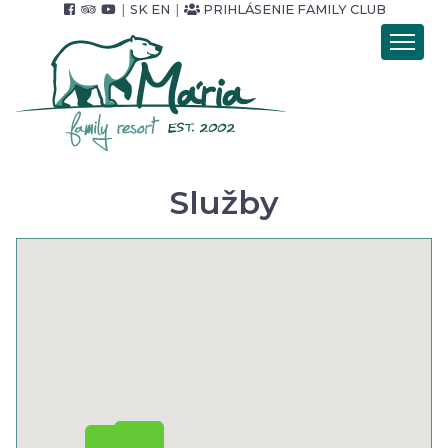
|
SK
EN
|
PRIHLÁSENIE FAMILY CLUB
Úvod
Ubytovanie
Stravovanie
Wellness
Služby
Pobytové balíky
Cenník
Foto & video
Okolie & služby
Pre Firmy
Kontakt