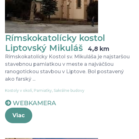
Rímskokatolícky kostol
Liptovský Mikuláš
4,8 km
Rímskokatolícky Kostol sv. Mikuláša je najstaršou
stavebnou pamiatkou v meste a najväčšou
ranogotickou stavbou v Liptove. Bol postavený
ako farský ...
Kostoly v okolí, Pamiatky, Sakrálne budovy
WEBKAMERA
Viac