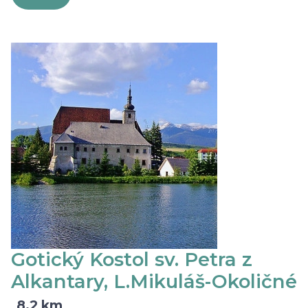
Gotický Kostol sv. Petra z
Alkantary, L.Mikuláš-Okoličné
8,2 km