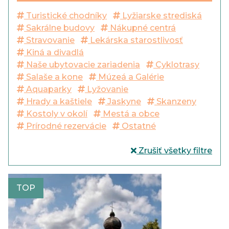
Turistické chodníky
Lyžiarske strediská
Sakrálne budovy
Nákupné centrá
Stravovanie
Lekárska starostlivosť
Kiná a divadlá
Naše ubytovacie zariadenia
Cyklotrasy
Salaše a kone
Múzeá a Galérie
Aquaparky
Lyžovanie
Hrady a kaštiele
Jaskyne
Skanzeny
Kostoly v okolí
Mestá a obce
Prírodné rezervácie
Ostatné
Zrušiť všetky filtre
TOP