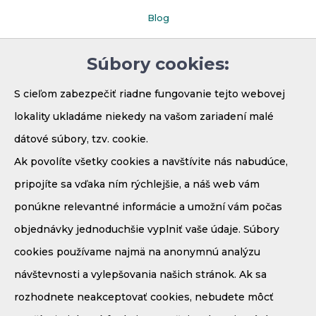
Blog
Faq
Súbory cookies:
Parkovanie
S cieľom zabezpečiť riadne fungovanie tejto webovej
lokality ukladáme niekedy na vašom zariadení malé
dátové súbory, tzv. cookie.
Ak povolíte všetky cookies a navštívite nás nabudúce,
pripojíte sa vďaka ním rýchlejšie, a náš web vám
ponúkne relevantné informácie a umožní vám počas
objednávky jednoduchšie vyplniť vaše údaje. Súbory
Demänová - Bodice 41
cookies používame najmä na anonymnú analýzu
031 01 Liptovský Mikuláš
návštevnosti a vylepšovania našich stránok. Ak sa
Mobil:
+421 908 910 171
rozhodnete neakceptovať cookies, nebudete môcť
E-mail:
recepcia@penzionmaria.eu