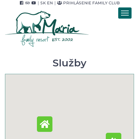
|
SK
EN
|
PRIHLÁSENIE FAMILY CLUB
Úvod
Ubytovanie
Stravovanie
Wellness
Služby
Pobytové balíky
Cenník
Foto & video
Okolie & služby
Pre Firmy
Kontakt