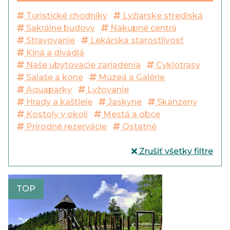
Turistické chodníky
Lyžiarske strediská
Sakrálne budovy
Nákupné centrá
Stravovanie
Lekárska starostlivosť
Kiná a divadlá
Naše ubytovacie zariadenia
Cyklotrasy
Salaše a kone
Múzeá a Galérie
Aquaparky
Lyžovanie
Hrady a kaštiele
Jaskyne
Skanzeny
Kostoly v okolí
Mestá a obce
Prírodné rezervácie
Ostatné
Zrušiť všetky filtre
TOP