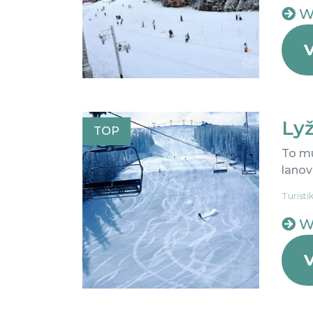
W
V
Lyž
TOP
To mu
lanovi
Turisti
W
V