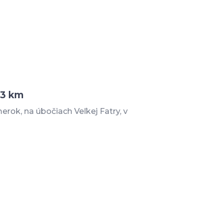
,3 km
rok, na úbočiach Veľkej Fatry, v