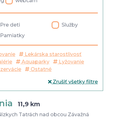
og
webcam
Pre deti
Služby
Pamiatky
ovanie
Lekárska starostlivosť
lérie
Aquaparky
Lyžovanie
ezervácie
Ostatné
Zrušiť všetky filtre
ania
11,9 km
v Nízkych Tatrách nad obcou Závažná