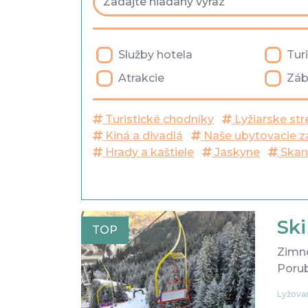
Služby hotela
Tur
Atrakcie
Záb
Turistické chodníky
Lyžiarske str
Kiná a divadlá
Naše ubytovacie z
Hrady a kaštiele
Jaskyne
Skan
Sk
TOP
Zimné
Porub
Lyžovan