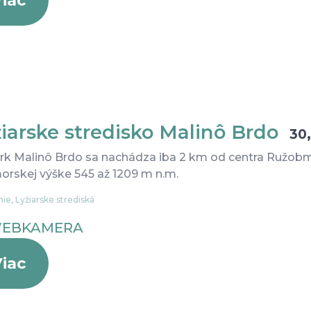
iarske stredisko Malinô Brdo
30
rk Malinô Brdo sa nachádza iba 2 km od centra Ružobme
rskej výške 545 až 1209 m n.m.
ie, Lyžiarske strediská
EBKAMERA
iac