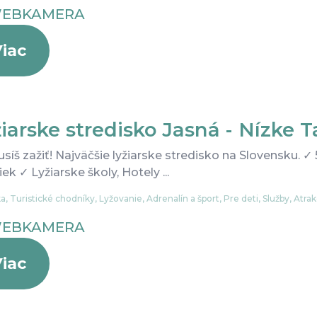
EBKAMERA
iac
iarske stredisko Jasná - Nízke 
síš zažiť! Najväčšie lyžiarske stredisko na Slovensku. 
ek ✓ Lyžiarske školy, Hotely ...
ka, Turistické chodníky, Lyžovanie, Adrenalín a šport, Pre deti, Služby, Atra
EBKAMERA
iac