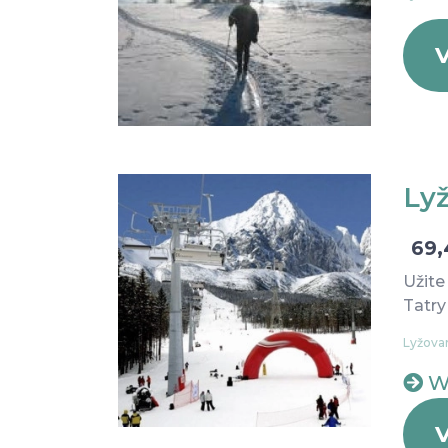
V
Lyž
69,
Užite
Tatry
Lyžovan
W
V