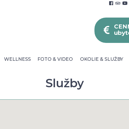
CEN
ubyt
WELLNESS
FOTO & VIDEO
OKOLIE & SLUŽBY
Služby
né podmienky
Blog
Faq
Parkovanie