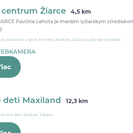
i centrum Žiarce
4,5 km
IARCE Pavčina Lehota je menším lyžiarskym stredisko
j.
ie, Adrenalín a šport, Pre deti, Atrakcie, Zábava, Lyžiarske strediská
EBKAMERA
iac
e deti Maxiland
12,3 km
ie, Pre deti, Atrakcie, Zábava
iac