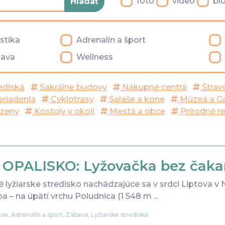
foto
video
bl
istika
Adrenalín a šport
ava
Wellness
ediská
Sakrálne budovy
Nákupné centrá
Strav
ariadenia
Cyklotrasy
Salaše a kone
Múzeá a Ga
zeny
Kostoly v okolí
Mestá a obce
Prírodné r
i OPALISKO: Lyžovačka bez čak
 lyžiarske stredisko nachádzajúce sa v srdci Liptova 
a – na úpätí vrchu Poludnica (1 548 m ...
ie, Adrenalín a šport, Zábava, Lyžiarske strediská