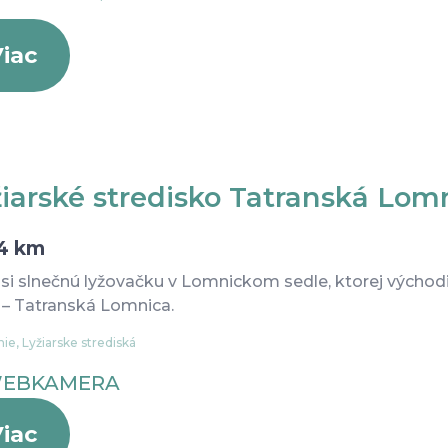
iac
iarské stredisko Tatranská Lom
4 km
 si slnečnú lyžovačku v Lomnickom sedle, ktorej východ
 – Tatranská Lomnica.
ie, Lyžiarske strediská
EBKAMERA
iac