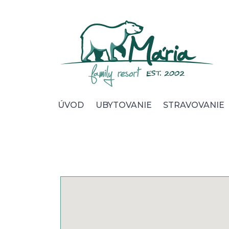
Úvod
Ubytovanie
Stravovanie
Wellness
ÚVOD
UBYTOVANIE
STRAVOVANIE
Foto & video
Okolie & služby
Pre Firmy
Kontakt
Cookies
Ochrana osobných údajov
Všeobecné obchod