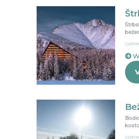
Št
Štrbs
bežec
Lyžovan
W
V
Be
Bodic
kosto
Lyžovan