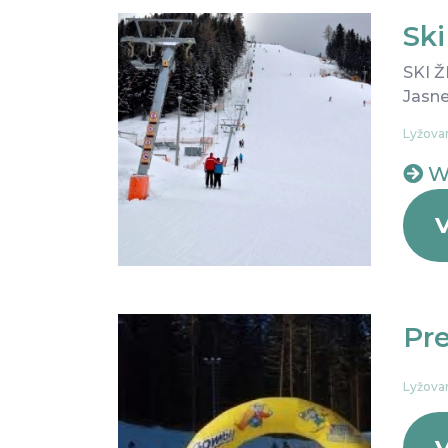
Sk
SKI Ž
Jasne
Lyžovan
W
V
Pr
Lyžovan
V