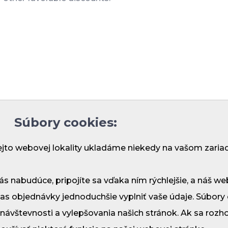
s
Privacy Policy
General terms and conditions
Blog
Fa
Súbory cookies:
ejto webovej lokality ukladáme niekedy na vašom zaria
Demänová - Bodice 41
031 01 Liptovský Mikuláš
nás nabudúce, pripojíte sa vďaka ním rýchlejšie, a náš
as objednávky jednoduchšie vyplniť vaše údaje. Súbory
Mobil:
+421 908 910 171
E-mail:
recepcia@penzionmaria.eu
vštevnosti a vylepšovania našich stránok. Ak sa rozh
GPS súradnice: