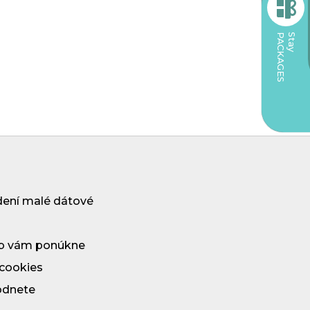
PACKAGES
Stay
Parking
dení malé dátové
 web vám ponúkne
 cookies
odnete