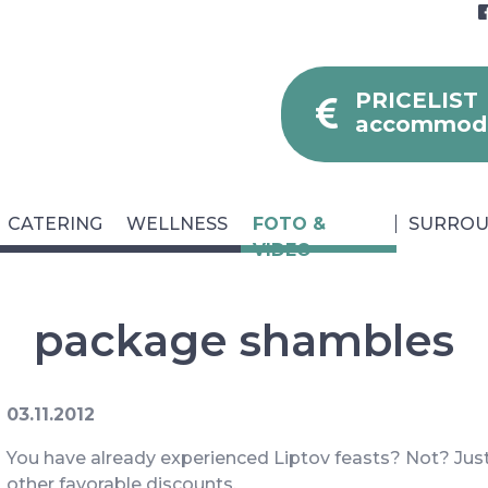
PRICELIST
accommoda
CATERING
WELLNESS
FOTO &
SURROU
VIDEO
package shambles
03.11.2012
Blog
Fa
Parking
You have already experienced Liptov feasts? Not? Just
other favorable discounts.