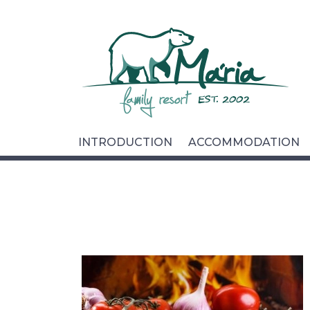
Introduction
Accommodation
Catering
Wellness
INTRODUCTION
ACCOMMODATION
Foto & video
Surroundings
For Companies
Contact
Cookies
Privacy Policy
General terms and conditions