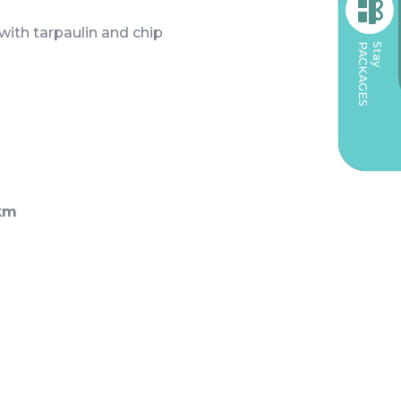
with tarpaulin and chip
PACKAGES
Stay
km