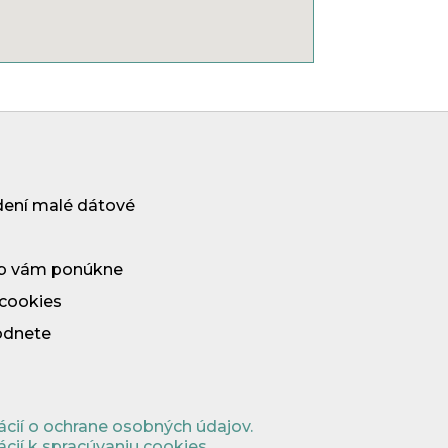
Parking
dení malé dátové
 web vám ponúkne
 cookies
odnete
ácií o ochrane osobných údajov.
cií k spracúvaniu cookies.