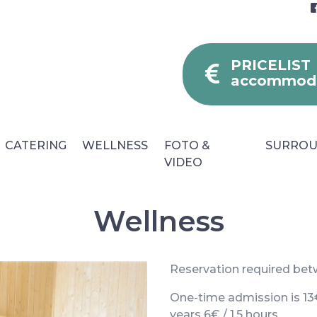
PRICELIST
accommoda
CATERING
WELLNESS
FOTO &
SURROU
VIDEO
Wellness
Reservation required bet
Blog
Fa
Parking
One-time admission is 13€ /
years 6€ / 1,5 hours