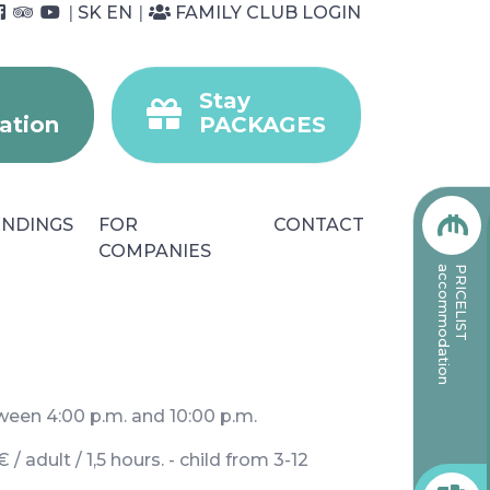
|
SK
EN
|
FAMILY CLUB LOGIN
Stay
tion
PACKAGES
NDINGS
FOR
CONTACT
COMPANIES
accommodation
PRICELIST
ween 4:00 p.m. and 10:00 p.m.
 adult / 1,5 hours. - child from 3-12