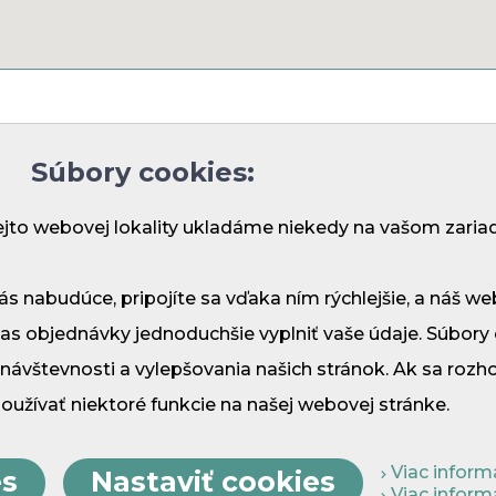
s
Privacy Policy
General terms and conditions
Blog
Fa
Súbory cookies:
ejto webovej lokality ukladáme niekedy na vašom zaria
Demänová - Bodice 41
nás nabudúce, pripojíte sa vďaka ním rýchlejšie, a náš
031 01 Liptovský Mikuláš
as objednávky jednoduchšie vyplniť vaše údaje. Súbory
Mobil:
+421 908 910 171
E-mail:
recepcia@penzionmaria.eu
vštevnosti a vylepšovania našich stránok. Ak sa rozh
GPS súradnice:
žívať niektoré funkcie na našej webovej stránke.
N
49,0614
E
19,5766
Viac inform
es
Nastaviť cookies
Viac informá