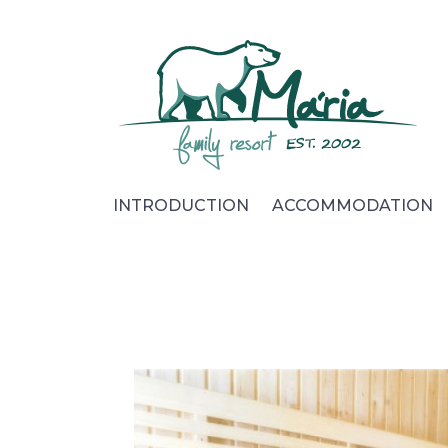
Introduction
Accommodation
Catering
Wellness
INTRODUCTION
ACCOMMODATION
Foto & video
Surroundings
For Companies
Contact
Cookies
Privacy Policy
General terms and conditions