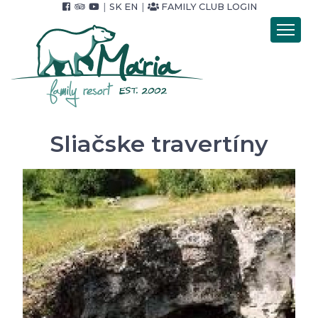
|
SK
EN
|
FAMILY CLUB LOGIN
Introduction
Accommodation
Catering
Wellness
Sliačske travertíny
Accommodation packets
Price list
Foto & video
Surroundings
For Companies
Contact