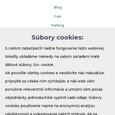
Blog
Faq
Parking
Súbory cookies:
S cieľom zabezpečiť riadne fungovanie tejto webovej
lokality ukladáme niekedy na vašom zariadení malé
dátové súbory, tzv. cookie.
Ak povolíte všetky cookies a navštívite nás nabudúce,
pripojíte sa vďaka ním rýchlejšie, a náš web vám
ponúkne relevantné informácie a umožní vám počas
Demänová - Bodice 41
031 01 Liptovský Mikuláš
objednávky jednoduchšie vyplniť vaše údaje. Súbory
Mobil:
+421 908 910 171
cookies používame najmä na anonymnú analýzu
E-mail:
recepcia@penzionmaria.eu
návštevnosti a vylepšovania našich stránok. Ak sa