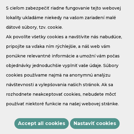
S cieľom zabezpečiť riadne fungovanie tejto webovej
lokality ukladáme niekedy na vašom zariadení malé
dátové súbory, tzv. cookie.
Ak povolíte všetky cookies a navštívite nás nabudúce,
pripojíte sa vďaka ním rýchlejšie, a náš web vám
ponúkne relevantné informácie a umožní vám počas
Demänová - Bodice 41
031 01 Liptovský Mikuláš
objednávky jednoduchšie vyplniť vaše údaje. Súbory
Mobil:
+421 908 910 171
cookies používame najmä na anonymnú analýzu
E-mail:
recepcia@penzionmaria.eu
návštevnosti a vylepšovania našich stránok. Ak sa
GPS súradnice:
rozhodnete neakceptovať cookies, nebudete môcť
N
49,0614
E
19,5766
používať niektoré funkcie na našej webovej stránke.
Accept all cookies
Nastaviť cookies
Copyright Penzión Mária **** © 2021