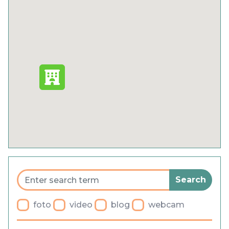
Cookies
Privacy Policy
General terms and conditions
Blog
Faq
Parking
foto
video
blog
webcam