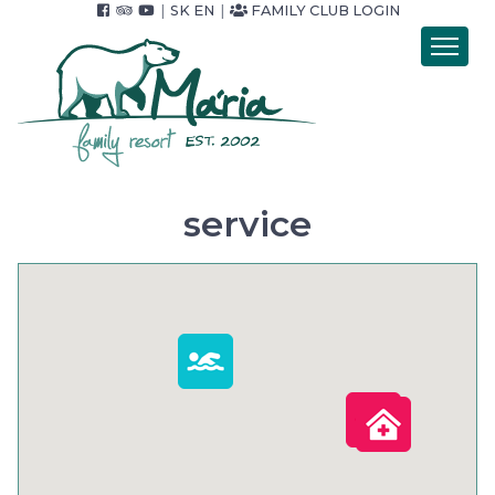
|
SK
EN
|
FAMILY CLUB LOGIN
Introduction
Accommodation
Catering
Wellness
service
Accommodation packets
Price list
Foto & video
Surroundings
For Companies
Contact