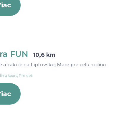
iac
ra FUN
10,6 km
 atrakcie na Liptovskej Mare pre celú rodinu.
ín a šport, Pre deti
iac