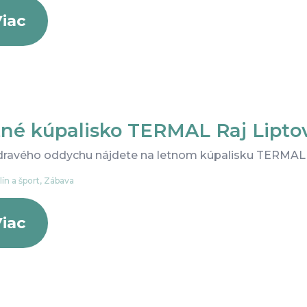
iac
tné kúpalisko TERMAL Raj Lipto
dravého oddychu nájdete na letnom kúpalisku TERMAL r
ín a šport, Zábava
iac