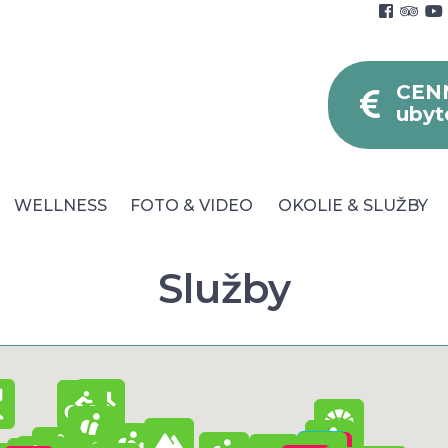
CEN
ubyt
WELLNESS
FOTO & VIDEO
OKOLIE & SLUŽBY
Služby
né podmienky
Blog
Faq
Parkovanie