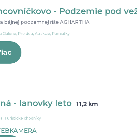
ncovníčkovo - Podzemie pod v
na bájnej podzemnej ríše AGHARTHA
 Galérie, Pre deti, Atrakcie, Pamiatky
iac
ná - lanovky leto
11,2 km
ka, Turistické chodníky
EBKAMERA