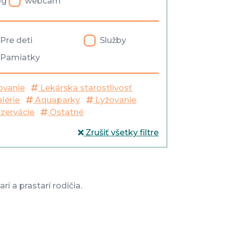
og
webcam
Pre deti
Služby
Pamiatky
ovanie
Lekárska starostlivosť
lérie
Aquaparky
Lyžovanie
ezervácie
Ostatné
Zrušiť všetky filtre
í a prastarí rodičia.