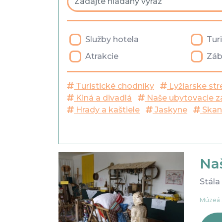
Služby hotela
Tur
Atrakcie
Záb
Turistické chodníky
Lyžiarske str
Kiná a divadlá
Naše ubytovacie z
Hrady a kaštiele
Jaskyne
Skan
Na
Stála
Múzeá 