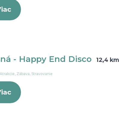
iac
sná - Happy End Disco
12,4 km
 Atrakcie, Zábava, Stravovanie
iac