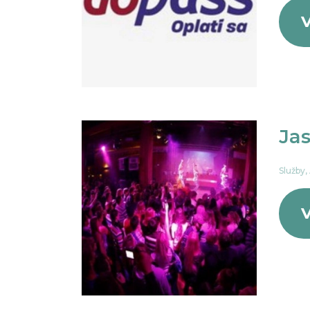
V
Ja
Služby,
V