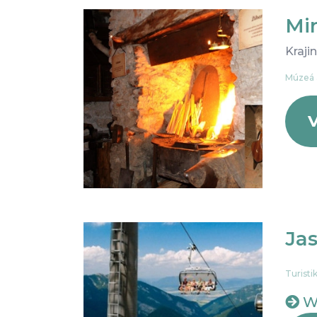
Mi
Kraji
Múzeá a
V
Jas
Turisti
W