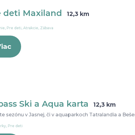
e deti Maxiland
12,3 km
ie, Pre deti, Atrakcie, Zábava
iac
pass Ski a Aqua karta
12,3 km
te sezónu v Jasnej, či v aquaparkoch Tatralandia a Beše
ky, Pre deti