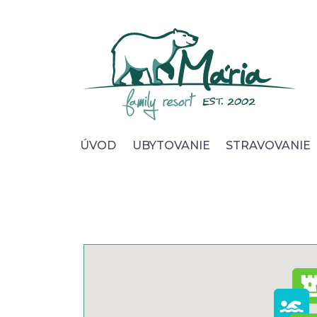
Úvod
Ubytovanie
Stravovanie
Wellness
ÚVOD
UBYTOVANIE
STRAVOVANIE
Foto & video
Okolie & služby
Pre Firmy
Kontakt
Cookies
Ochrana osobných údajov
Všeobecné obchod