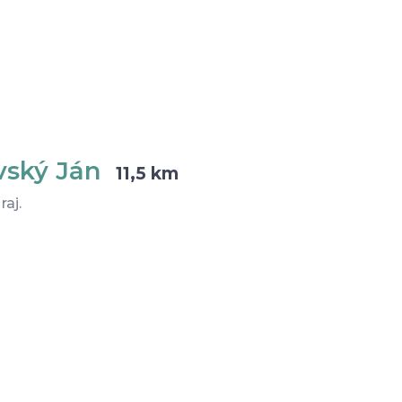
vský Ján
11,5 km
aj.