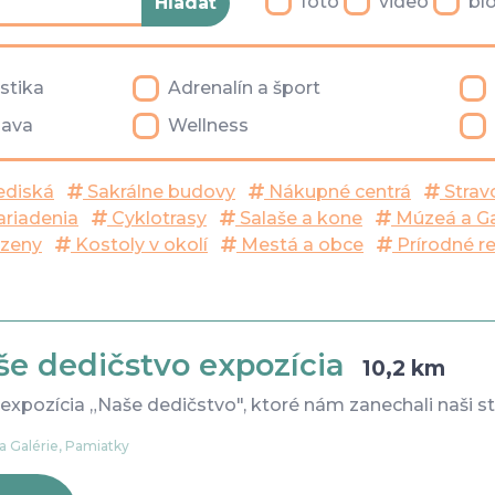
foto
video
bl
istika
Adrenalín a šport
ava
Wellness
ediská
Sakrálne budovy
Nákupné centrá
Strav
ariadenia
Cyklotrasy
Salaše a kone
Múzeá a Ga
zeny
Kostoly v okolí
Mestá a obce
Prírodné r
še dedičstvo expozícia
10,2 km
 expozícia „Naše dedičstvo", ktoré nám zanechali naši star
a Galérie, Pamiatky