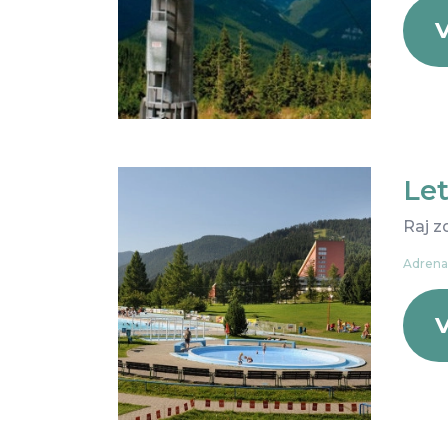
V
Le
Raj z
Adrenal
V