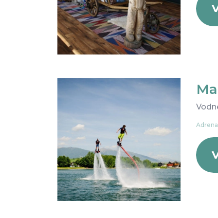
V
Ma
Vodné
Adrenal
V