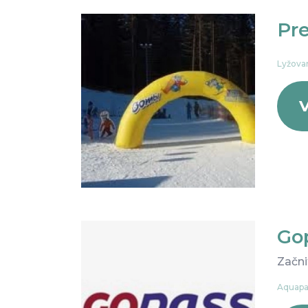
Pr
Lyžovan
V
Go
Začni
Aquapar